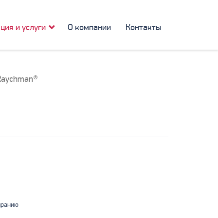
ция и услуги
О компании
Контакты
Raychman®
иранию