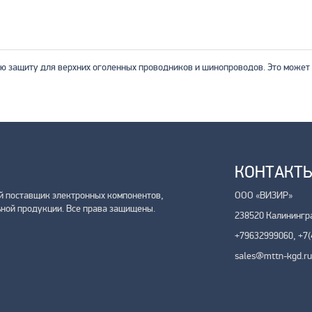
ю защиту для верхних оголенных проводников и шинопроводов. Это может 
КОНТАКТ
 поставщик электронных компонентов,
ООО «ВИЗИР»
ной продукции. Все права защищены.
238520 Калинингра
+79632999060, +7(
sales@mttn-kgd.ru